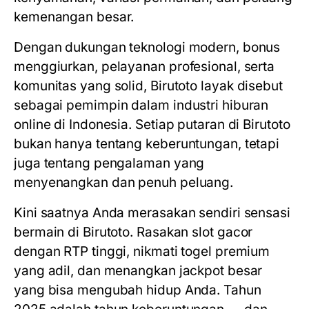
kemenangan besar.
Dengan dukungan teknologi modern, bonus
menggiurkan, pelayanan profesional, serta
komunitas yang solid,
Birutoto
layak disebut
sebagai pemimpin dalam industri hiburan
online di Indonesia. Setiap putaran di
Birutoto
bukan hanya tentang keberuntungan, tetapi
juga tentang pengalaman yang
menyenangkan dan penuh peluang.
Kini saatnya Anda merasakan sendiri sensasi
bermain di
Birutoto
. Rasakan slot gacor
dengan RTP tinggi, nikmati togel premium
yang adil, dan menangkan jackpot besar
yang bisa mengubah hidup Anda. Tahun