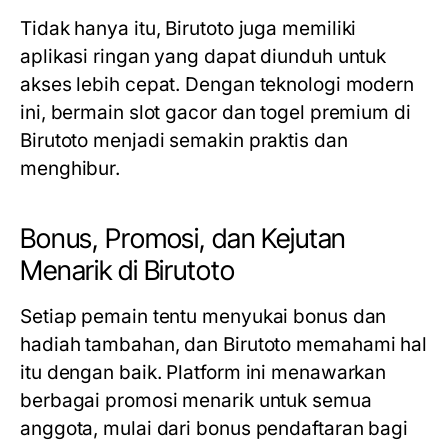
Tidak hanya itu,
Birutoto
juga memiliki
aplikasi ringan yang dapat diunduh untuk
akses lebih cepat. Dengan teknologi modern
ini, bermain slot gacor dan togel premium di
Birutoto
menjadi semakin praktis dan
menghibur.
Bonus, Promosi, dan Kejutan
Menarik di Birutoto
Setiap pemain tentu menyukai bonus dan
hadiah tambahan, dan
Birutoto
memahami hal
itu dengan baik. Platform ini menawarkan
berbagai promosi menarik untuk semua
anggota, mulai dari bonus pendaftaran bagi