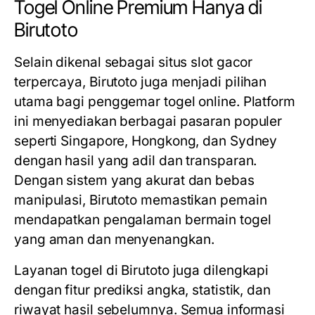
Togel Online Premium Hanya di
Birutoto
Selain dikenal sebagai situs slot gacor
terpercaya,
Birutoto
juga menjadi pilihan
utama bagi penggemar togel online. Platform
ini menyediakan berbagai pasaran populer
seperti Singapore, Hongkong, dan Sydney
dengan hasil yang adil dan transparan.
Dengan sistem yang akurat dan bebas
manipulasi,
Birutoto
memastikan pemain
mendapatkan pengalaman bermain togel
yang aman dan menyenangkan.
Layanan togel di
Birutoto
juga dilengkapi
dengan fitur prediksi angka, statistik, dan
riwayat hasil sebelumnya. Semua informasi