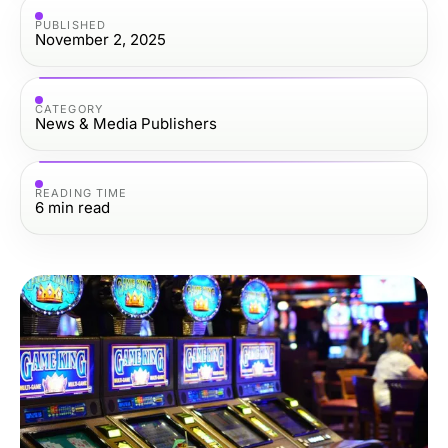
PUBLISHED
November 2, 2025
CATEGORY
News & Media Publishers
READING TIME
6
min read