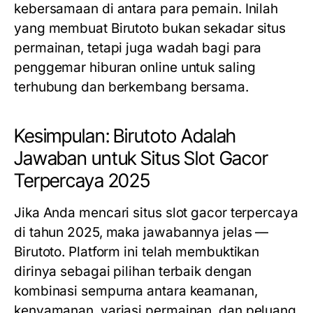
kebersamaan di antara para pemain. Inilah
yang membuat
Birutoto
bukan sekadar situs
permainan, tetapi juga wadah bagi para
penggemar hiburan online untuk saling
terhubung dan berkembang bersama.
Kesimpulan: Birutoto Adalah
Jawaban untuk Situs Slot Gacor
Terpercaya 2025
Jika Anda mencari situs slot gacor terpercaya
di tahun 2025, maka jawabannya jelas —
Birutoto
. Platform ini telah membuktikan
dirinya sebagai pilihan terbaik dengan
kombinasi sempurna antara keamanan,
kenyamanan, variasi permainan, dan peluang