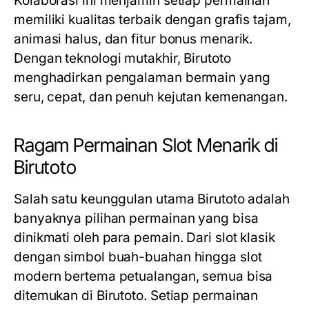
Kolaborasi ini menjamin setiap permainan
memiliki kualitas terbaik dengan grafis tajam,
animasi halus, dan fitur bonus menarik.
Dengan teknologi mutakhir,
Birutoto
menghadirkan pengalaman bermain yang
seru, cepat, dan penuh kejutan kemenangan.
Ragam Permainan Slot Menarik di
Birutoto
Salah satu keunggulan utama
Birutoto
adalah
banyaknya pilihan permainan yang bisa
dinikmati oleh para pemain. Dari slot klasik
dengan simbol buah-buahan hingga slot
modern bertema petualangan, semua bisa
ditemukan di
Birutoto
. Setiap permainan