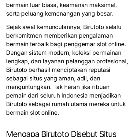
bermain luar biasa, keamanan maksimal,
serta peluang kemenangan yang besar.
Sejak awal kemunculannya,
Birutoto
selalu
berkomitmen memberikan pengalaman
bermain terbaik bagi penggemar slot online.
Dengan sistem modern, koleksi permainan
lengkap, dan layanan pelanggan profesional,
Birutoto
berhasil menciptakan reputasi
sebagai situs yang aman, adil, dan
menguntungkan. Tak heran jika ribuan
pemain dari seluruh Indonesia menjadikan
Birutoto
sebagai rumah utama mereka untuk
bermain slot online.
Mengapa Birutoto Disebut Situs