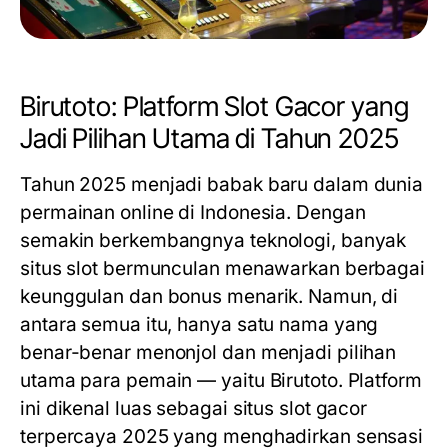
Birutoto: Platform Slot Gacor yang
Jadi Pilihan Utama di Tahun 2025
Tahun 2025 menjadi babak baru dalam dunia
permainan online di Indonesia. Dengan
semakin berkembangnya teknologi, banyak
situs slot bermunculan menawarkan berbagai
keunggulan dan bonus menarik. Namun, di
antara semua itu, hanya satu nama yang
benar-benar menonjol dan menjadi pilihan
utama para pemain — yaitu
Birutoto
. Platform
ini dikenal luas sebagai
situs slot gacor
terpercaya 2025
yang menghadirkan sensasi