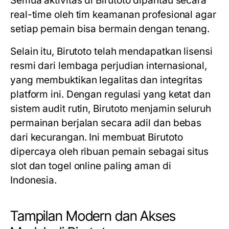
Semua aktivitas di
Birutoto
dipantau secara
real-time oleh tim keamanan profesional agar
setiap pemain bisa bermain dengan tenang.
Selain itu,
Birutoto
telah mendapatkan lisensi
resmi dari lembaga perjudian internasional,
yang membuktikan legalitas dan integritas
platform ini. Dengan regulasi yang ketat dan
sistem audit rutin,
Birutoto
menjamin seluruh
permainan berjalan secara adil dan bebas
dari kecurangan. Ini membuat
Birutoto
dipercaya oleh ribuan pemain sebagai situs
slot dan togel online paling aman di
Indonesia.
Tampilan Modern dan Akses