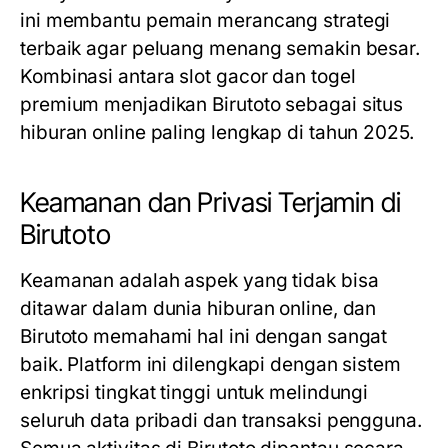
ini membantu pemain merancang strategi
terbaik agar peluang menang semakin besar.
Kombinasi antara slot gacor dan togel
premium menjadikan
Birutoto
sebagai situs
hiburan online paling lengkap di tahun 2025.
Keamanan dan Privasi Terjamin di
Birutoto
Keamanan adalah aspek yang tidak bisa
ditawar dalam dunia hiburan online, dan
Birutoto
memahami hal ini dengan sangat
baik. Platform ini dilengkapi dengan sistem
enkripsi tingkat tinggi untuk melindungi
seluruh data pribadi dan transaksi pengguna.