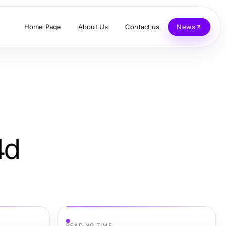
Home Page
About Us
Contact us
News
4d
READING TIME