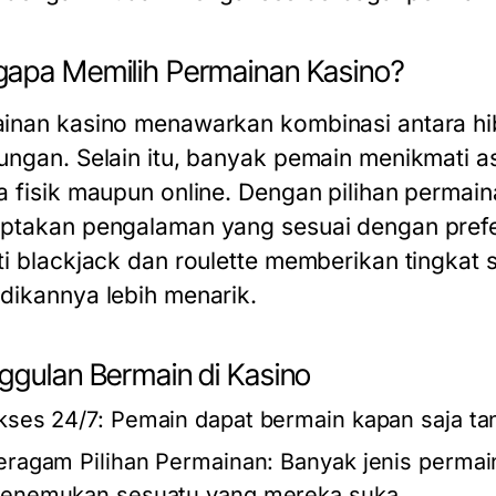
apa Memilih Permainan Kasino?
inan kasino menawarkan kombinasi antara h
ungan. Selain itu, banyak pemain menikmati as
a fisik maupun online. Dengan pilihan permain
ptakan pengalaman yang sesuai dengan prefe
ti blackjack dan roulette memberikan tingkat 
dikannya lebih menarik.
ggulan Bermain di Kasino
kses 24/7:
Pemain dapat bermain kapan saja ta
eragam Pilihan Permainan:
Banyak jenis permai
enemukan sesuatu yang mereka suka.