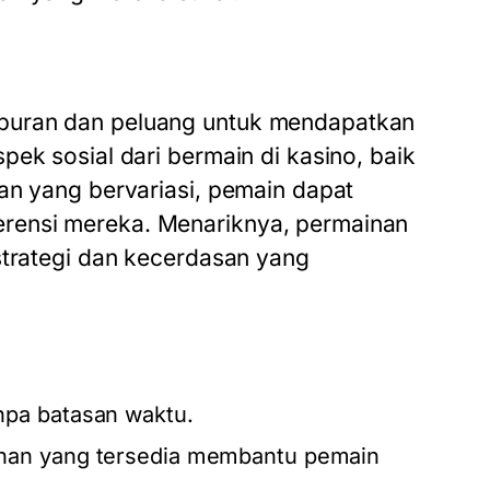
iburan dan peluang untuk mendapatkan
pek sosial dari bermain di kasino, baik
an yang bervariasi, pemain dapat
rensi mereka. Menariknya, permainan
strategi dan kecerdasan yang
npa batasan waktu.
nan yang tersedia membantu pemain