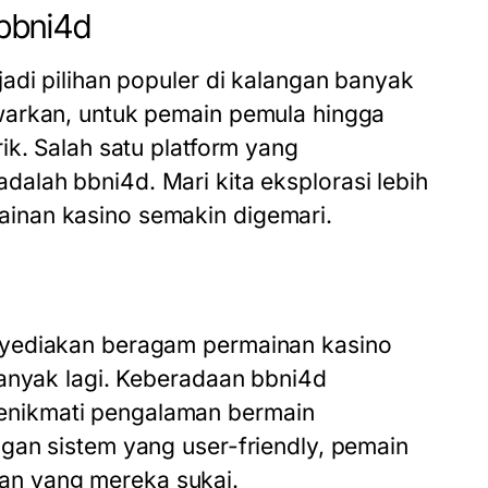
bbni4d
adi pilihan populer di kalangan banyak
warkan, untuk pemain pemula hingga
ik. Salah satu platform yang
 adalah
bbni4d
. Mari kita eksplorasi lebih
inan kasino semakin digemari.
nyediakan beragam permainan kasino
banyak lagi. Keberadaan bbni4d
enikmati pengalaman bermain
gan sistem yang user-friendly, pemain
n yang mereka sukai.