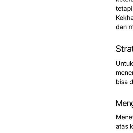
tetap
Kekha
dan m
Stra
Untuk
mener
bisa 
Meng
Menet
atas 