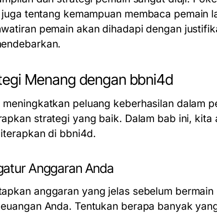
i juga tentang kemampuan membaca pemain la
watiran pemain akan dihadapi dengan justifik
endebarkan.
tegi Menang dengan bbni4d
 meningkatkan peluang keberhasilan dalam pe
apkan strategi yang baik. Dalam bab ini, kit
diterapkan di bbni4d.
atur Anggaran Anda
apkan anggaran yang jelas sebelum bermain 
keuangan Anda. Tentukan berapa banyak yang 