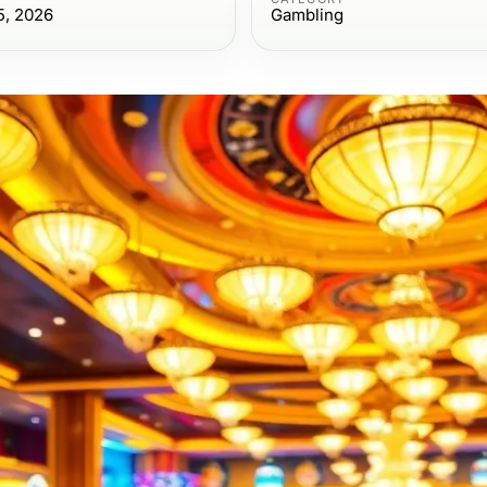
5, 2026
Gambling