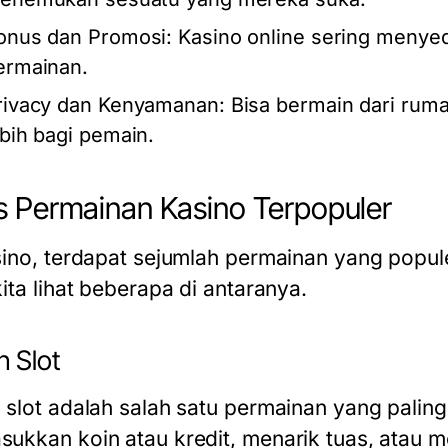
onus dan Promosi:
Kasino online sering menyed
ermainan.
rivacy dan Kenyamanan:
Bisa bermain dari rum
ebih bagi pemain.
s Permainan Kasino Terpopuler
sino, terdapat sejumlah permainan yang popul
ita lihat beberapa di antaranya.
n Slot
 slot adalah salah satu permainan yang pali
ukkan koin atau kredit, menarik tuas, atau 