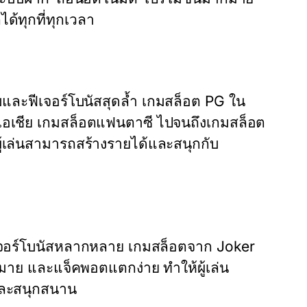
ด้ทุกที่ทุกเวลา
ามและฟีเจอร์โบนัสสุดล้ำ เกมสล็อต PG ใน
อเชีย เกมสล็อตแฟนตาซี ไปจนถึงเกมสล็อต
ผู้เล่นสามารถสร้างรายได้และสนุกกับ
ีเจอร์โบนัสหลากหลาย เกมสล็อตจาก Joker
มาย และแจ็คพอตแตกง่าย ทำให้ผู้เล่น
และสนุกสนาน