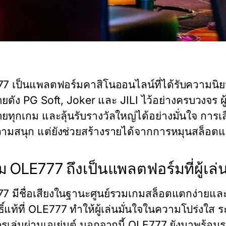
7 เป็นแพลตฟอร์มคาสิโนออนไลน์ที่ได้รับความนิ
ยดัง PG Soft, Joker และ JILI ไว้อย่างครบวงจร ผู
ยทุกเกม และลุ้นรับรางวัลใหญ่ได้อย่างมั่นใจ การ
ความสนุก แต่ยังช่วยสร้างรายได้จากการหมุนสล็อตแ
 OLE777 ถึงเป็นแพลตฟอร์มที่ผู้เล่
7 มีชื่อเสียงในฐานะศูนย์รวมเกมสล็อตแตกง่ายและฮ
ธิ์แท้ที่ OLE777 ทำให้ผู้เล่นมั่นใจในความโปร่งใส
รเล่นผ่านเอเย่นต์ นอกจากนี้ OLE777 ยังมาพร้อ