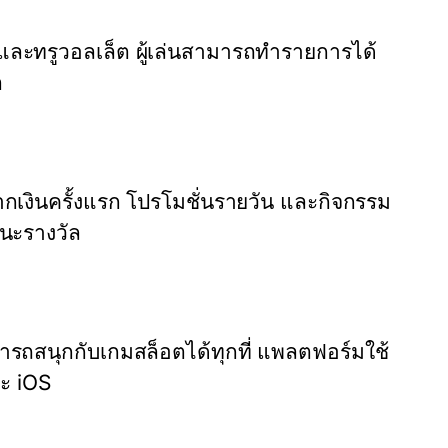
ละทรูวอลเล็ต ผู้เล่นสามารถทำรายการได้
ต
กเงินครั้งแรก โปรโมชั่นรายวัน และกิจกรรม
ชนะรางวัล
มารถสนุกกับเกมสล็อตได้ทุกที่ แพลตฟอร์มใช้
ละ iOS