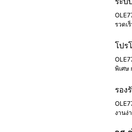
ระบบ
OLE77
รวดเร
โปรโ
OLE77
พิเศษ
รองร
OLE777
งานง่