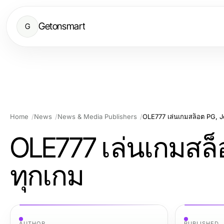
Getonsmart
G
Home
News
News & Media Publishers
OLE777 เล่นเกมสล็อต PG, Jo
OLE777 เล่นเกมสล็อ
ทุกเกม
AUTHOR
PUBLISHED