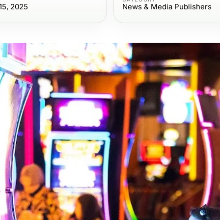
15, 2025
News & Media Publishers