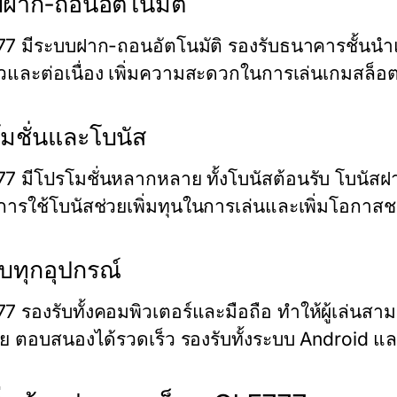
ฝาก-ถอนอัตโนมัติ
7 มีระบบฝาก-ถอนอัตโนมัติ รองรับธนาคารชั้นนำแ
็วและต่อเนื่อง เพิ่มความสะดวกในการเล่นเกมสล็อ
มชั่นและโบนัส
7 มีโปรโมชั่นหลากหลาย ทั้งโบนัสต้อนรับ โบนัสฝา
 การใช้โบนัสช่วยเพิ่มทุนในการเล่นและเพิ่มโอกาส
ับทุกอุปกรณ์
 รองรับทั้งคอมพิวเตอร์และมือถือ ทำให้ผู้เล่นสา
าย ตอบสนองได้รวดเร็ว รองรับทั้งระบบ Android แ