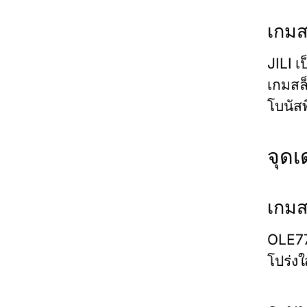
เกมส
JILI 
เกมสล็
โบนัส
จุด
เกมส
OLE777
โปร่ง