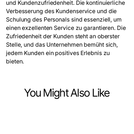
und Kundenzufriedenheit. Die kontinuierliche
Verbesserung des Kundenservice und die
Schulung des Personals sind essenziell, um
einen exzellenten Service zu garantieren. Die
Zufriedenheit der Kunden steht an oberster
Stelle, und das Unternehmen bemüht sich,
jedem Kunden ein positives Erlebnis zu
bieten.
You Might Also Like
Ecommerce & Shopping
Ecommerce & Shopping
How Long Does It Take to See
Ecommerce & Shopping