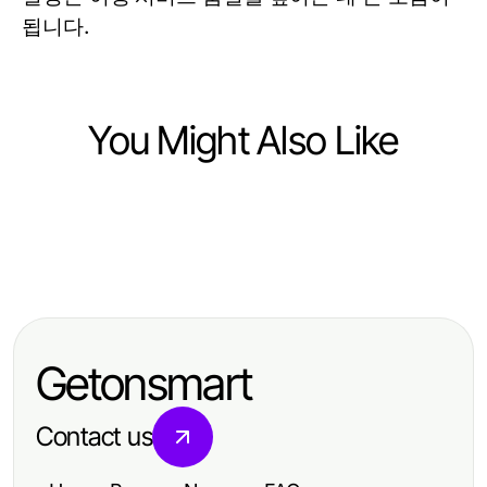
됩니다.
You Might Also Like
Travel and Tourism
Travel and Tourism
Strategii Încercate pentru Microbuz
Travel and Tourism
Is Upgrading to
Moldova Hamburg în 2026
전문가의 다낭 아파트 월세 전략:
https://www.thecapayvalleygardentour
2026년 외국인을 위한 완벽 가이드
Worth It? Data Says Yes
Getonsmart
Contact us