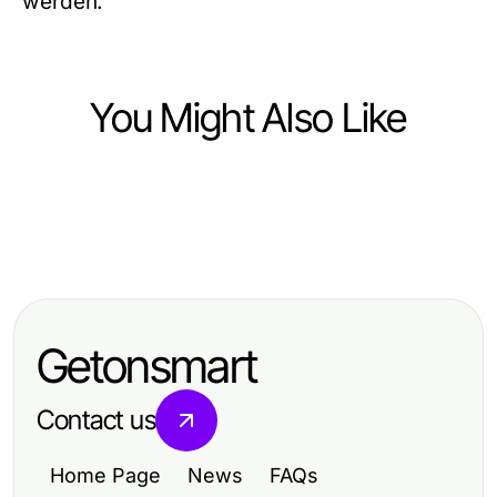
werden.
You Might Also Like
Community and Society
Community and Society
The Essential
Community and Society
Die Bedeutung von csc hamburg
https://www.sfpol.com/ Handbook
包养的真相与误区：深入了解现代关
für Fans und Gemeinschaft
for Smart Polish Communities
系的复杂性
Getonsmart
Contact us
Home Page
News
FAQs