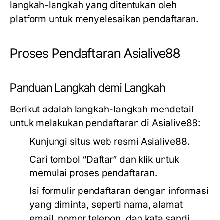
langkah-langkah yang ditentukan oleh
platform untuk menyelesaikan pendaftaran.
Proses Pendaftaran Asialive88
Panduan Langkah demi Langkah
Berikut adalah langkah-langkah mendetail
untuk melakukan pendaftaran di Asialive88:
Kunjungi situs web resmi Asialive88.
Cari tombol “Daftar” dan klik untuk
memulai proses pendaftaran.
Isi formulir pendaftaran dengan informasi
yang diminta, seperti nama, alamat
email, nomor telepon, dan kata sandi.