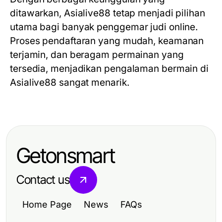
ditawarkan, Asialive88 tetap menjadi pilihan
utama bagi banyak penggemar judi online.
Proses pendaftaran yang mudah, keamanan
terjamin, dan beragam permainan yang
tersedia, menjadikan pengalaman bermain di
Asialive88 sangat menarik.
Getonsmart
Contact us
Home Page
News
FAQs