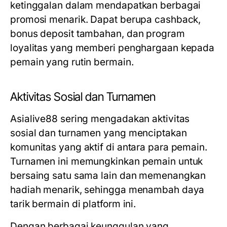
ketinggalan dalam mendapatkan berbagai
promosi menarik. Dapat berupa cashback,
bonus deposit tambahan, dan program
loyalitas yang memberi penghargaan kepada
pemain yang rutin bermain.
Aktivitas Sosial dan Turnamen
Asialive88 sering mengadakan aktivitas
sosial dan turnamen yang menciptakan
komunitas yang aktif di antara para pemain.
Turnamen ini memungkinkan pemain untuk
bersaing satu sama lain dan memenangkan
hadiah menarik, sehingga menambah daya
tarik bermain di platform ini.
Dengan berbagai keunggulan yang