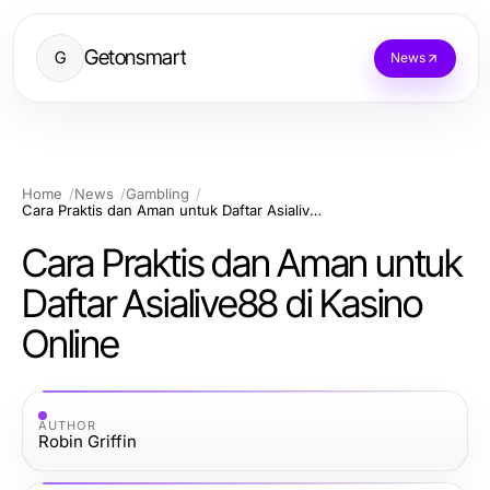
Getonsmart
G
News
Home
News
Gambling
Cara Praktis dan Aman untuk Daftar Asialive88 di Kasino Online
Cara Praktis dan Aman untuk
Daftar Asialive88 di Kasino
Online
AUTHOR
Robin Griffin