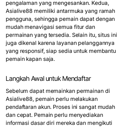
pengalaman yang mengesankan. Kedua,
Asialive88 memiliki antarmuka yang ramah
pengguna, sehingga pemain dapat dengan
mudah menavigasi semua fitur dan
permainan yang tersedia. Selain itu, situs ini
juga dikenal karena layanan pelanggannya
yang responsif, siap sedia untuk membantu
pemain kapan saja.
Langkah Awal untuk Mendaftar
Sebelum dapat memainkan permainan di
Asialive88, pemain perlu melakukan
pendaftaran akun. Proses ini sangat mudah
dan cepat. Pemain perlu menyediakan
informasi dasar diri mereka dan mengikuti