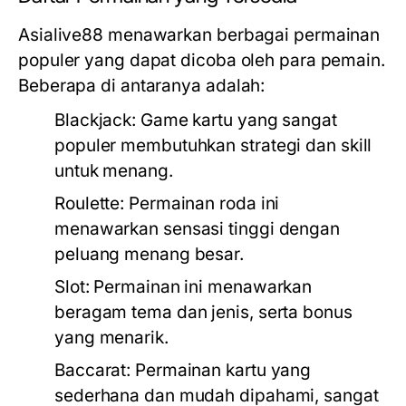
Asialive88 menawarkan berbagai permainan
populer yang dapat dicoba oleh para pemain.
Beberapa di antaranya adalah:
Blackjack:
Game kartu yang sangat
populer membutuhkan strategi dan skill
untuk menang.
Roulette:
Permainan roda ini
menawarkan sensasi tinggi dengan
peluang menang besar.
Slot:
Permainan ini menawarkan
beragam tema dan jenis, serta bonus
yang menarik.
Baccarat:
Permainan kartu yang
sederhana dan mudah dipahami, sangat