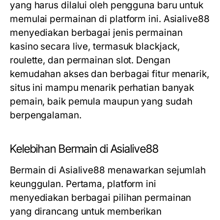
yang harus dilalui oleh pengguna baru untuk
memulai permainan di platform ini. Asialive88
menyediakan berbagai jenis permainan
kasino secara live, termasuk blackjack,
roulette, dan permainan slot. Dengan
kemudahan akses dan berbagai fitur menarik,
situs ini mampu menarik perhatian banyak
pemain, baik pemula maupun yang sudah
berpengalaman.
Kelebihan Bermain di Asialive88
Bermain di Asialive88 menawarkan sejumlah
keunggulan. Pertama, platform ini
menyediakan berbagai pilihan permainan
yang dirancang untuk memberikan