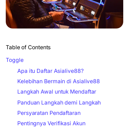
Table of Contents
Toggle
Apa itu Daftar Asialive88?
Kelebihan Bermain di Asialive88
Langkah Awal untuk Mendaftar
Panduan Langkah demi Langkah
Persyaratan Pendaftaran
Pentingnya Verifikasi Akun