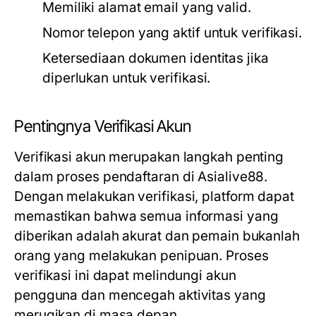
Memiliki alamat email yang valid.
Nomor telepon yang aktif untuk verifikasi.
Ketersediaan dokumen identitas jika
diperlukan untuk verifikasi.
Pentingnya Verifikasi Akun
Verifikasi akun merupakan langkah penting
dalam proses pendaftaran di Asialive88.
Dengan melakukan verifikasi, platform dapat
memastikan bahwa semua informasi yang
diberikan adalah akurat dan pemain bukanlah
orang yang melakukan penipuan. Proses
verifikasi ini dapat melindungi akun
pengguna dan mencegah aktivitas yang
merugikan di masa depan.