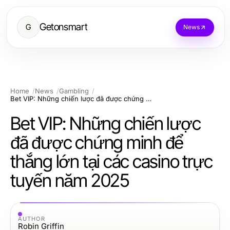
Getonsmart
G
News
Home
News
Gambling
Bet VIP: Những chiến lược đã được chứng minh để thắng lớn tại các casino trực tuyến năm 2025
Bet VIP: Những chiến lược
đã được chứng minh để
thắng lớn tại các casino trực
tuyến năm 2025
AUTHOR
Robin Griffin