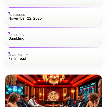
PUBLISHED
November 22, 2025
CATEGORY
Gambling
READING TIME
7
min read