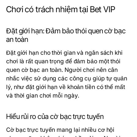
Chơi có trách nhiệm tại Bet VIP
Đặt giới hạn: Đảm bảo thói quen cờ bạc
an toàn
Đặt giới hạn cho thời gian và ngân sách khi
chơi là rất quan trọng để đảm bảo một thói
quen cờ bạc an toàn. Người chơi nên cân
nhắc việc sử dụng các công cụ giúp tự quản
lý, như đặt giới hạn về khoản tiền có thể mất
và thời gian chơi mỗi ngày.
Hiểu rủi ro của cờ bạc trực tuyến
Cờ bạc trực tuyến mang lại nhiều cơ hội