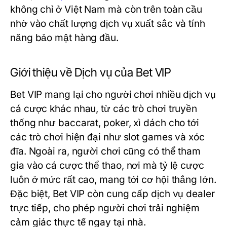
không chỉ ở Việt Nam mà còn trên toàn cầu
nhờ vào chất lượng dịch vụ xuất sắc và tính
năng bảo mật hàng đầu.
Giới thiệu về Dịch vụ của Bet VIP
Bet VIP mang lại cho người chơi nhiều dịch vụ
cá cược khác nhau, từ các trò chơi truyền
thống như baccarat, poker, xì dách cho tới
các trò chơi hiện đại như slot games và xóc
đĩa. Ngoài ra, người chơi cũng có thể tham
gia vào cá cược thể thao, nơi mà tỷ lệ cược
luôn ở mức rất cao, mang tới cơ hội thắng lớn.
Đặc biệt, Bet VIP còn cung cấp dịch vụ dealer
trực tiếp, cho phép người chơi trải nghiệm
cảm giác thực tế ngay tại nhà.