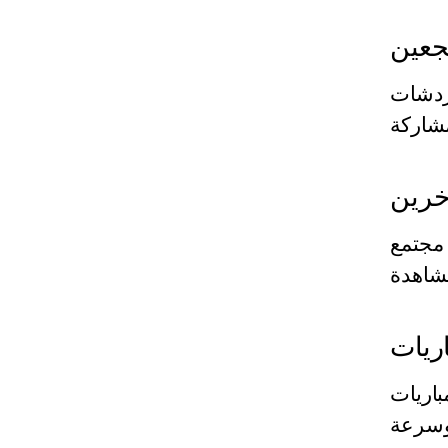
جعين
دردشات
خرين
 مجتمع
اريات
باريات