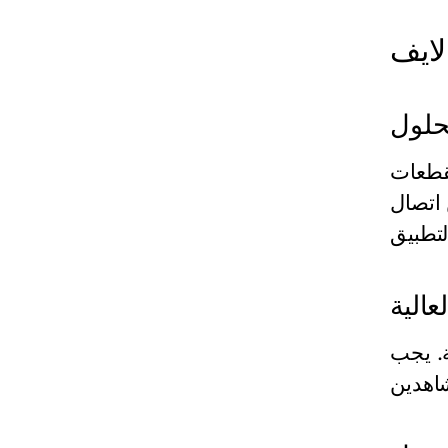
لايف
لحلول
تقطعات
اتصال
عالية
ة. يجب