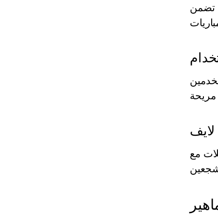
ة تضمن
خدام
تخدمين
لايف
لات مع
اهير