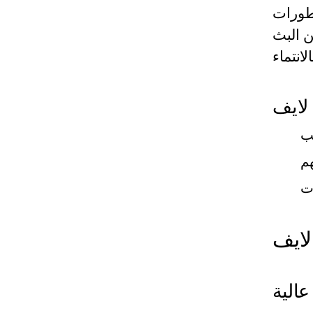
تطورات
ن البث
 لايف
لايف
عالية