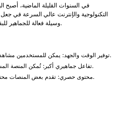
في السنوات القليلة الماضية، أصبح 
التكنولوجية والإنترنت عالي السرعة في جعل مت
وسيلة فعالة للجماهير للبقاء على اتصال مع فرقهم المفضلة، مما يعزز الشعور بالانتماء.
توفير الوقت والجهد: يمكن للمستخدمين مشاهدة المباريات من منازلهم دون الحاجة للذهاب إلى الملاعب.
تفاعل جماهيري أكبر: تُمكن المنصة المستخدمين من التفاعل مع بعضهم البعض ومشاركة تجاربهم.
محتوى حصري: تقدم بعض المنصات محتوى إضافيًا مثل التحليلات والبرامج الحصرية بعد المباريات.