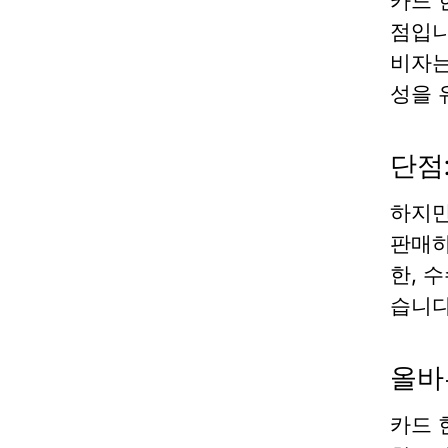
카드 
점입니
비자는
성을 
단점
하지만
판매하
한, 
습니다
올바
카드 