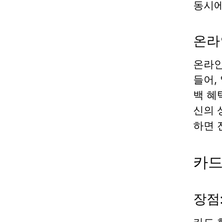
동시에
온라
온라인
들어,
백 혜
신의 
하면 
카드
장점