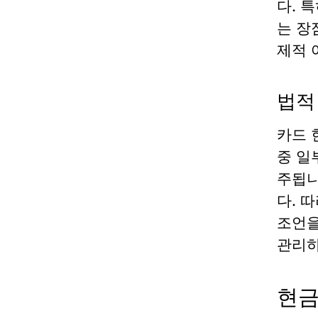
다. 
는 장
제적 
법적
카드 
중 일
주됩니
다. 
조언을
관리하
현금