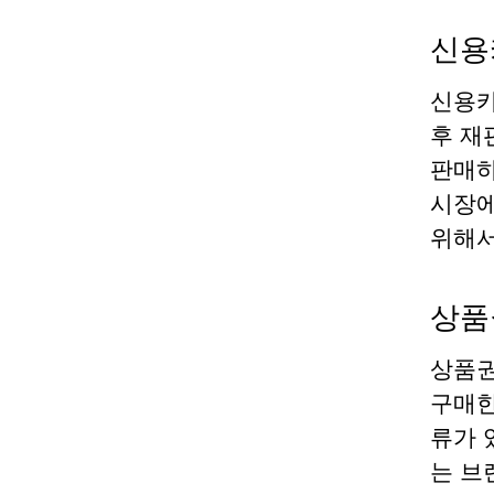
신용
신용카
후 재
판매하
시장에
위해서
상품
상품권
구매한
류가 
는 브