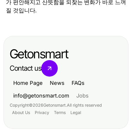
가 편안해지고 산뜻함을 되찾는 변화가 바로 느껴
질 것입니다.
Getonsmart
Contact us
Home Page
News
FAQs
info@getonsmart.com
Jobs
Copyright
©
2026
Getonsmart
.
All rights reserved
About Us
Privacy
Terms
Legal